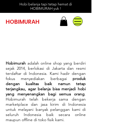
Hobi belanja tapi tetap hemat di
HOBIMURAH yuk !
HOBIMURAH
Hobimurah
adalah online shop yang berdiri
sejak 2014, berlokasi di Jakarta dan resmi
terdaftar di Indonesia. Kami hadir dengan
fokus menyediakan berbagai
produk
dengan kualitas baik namun tetap
terjangkau, agar belanja bisa menjadi hobi
yang menyenangkan bagi semua orang
.
Hobimurah telah bekerja sama dengan
marketplace dan jasa kirim di Indonesia
untuk melayani banyak pelanggan kami di
seluruh Indonesia baik secara online
maupun offline di toko fisik kami.